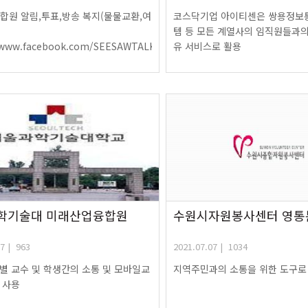
0조합원 알림,투표,방송 복지(물물교환,여
코스닥기업 아이티센은 쌍용정보통
템 등 모든 계열사의 임직원들과의
/www.facebook.com/SEESAWTALK/videos/1252683905121311/
유 서비스로 활용
학기술대 미래산업융합원
수원시자원봉사센터 영통
7 | 963
2021.07.07 | 1034
별 교수 및 학생간의 소통 및 모바일교
지역주민과의 소통을 위한 도구로
 사용