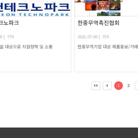
크노파크
한중무역촉진협회
6 | 779
2021.07.06 | 759
을 대상으로 지원정책 및 소통
한중무역기업 대상 제품홍보/거
1
2