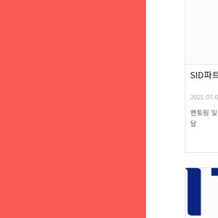
SID파
2021.07.
멘토링 및
달