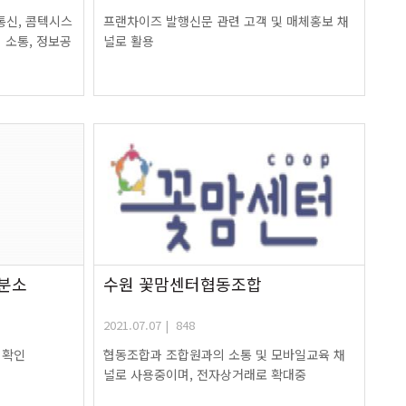
신, 콤텍시스
프랜차이즈 발행신문 관련 고객 및 매체홍보 채
 소통, 정보공
널로 활용
분소
수원 꽃맘센터협동조합
2021.07.07 | 848
 확인
협동조합과 조합원과의 소통 및 모바일교육 채
널로 사용중이며, 전자상거래로 확대중