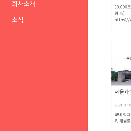
회사소개
30,00
행 등)
소식
https:/
서울과
2021.07.0
교내 학과
육 채널로